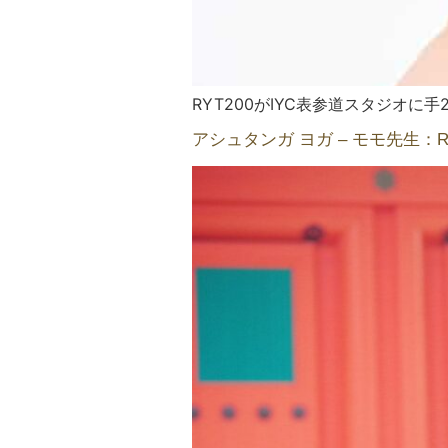
RYT200がIYC表参道スタジオに手
アシュタンガ ヨガ – モモ先生：R