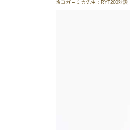
陰ヨガ – ミカ先生：RYT200対談