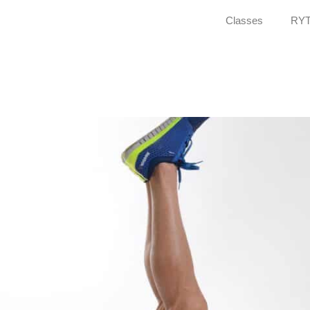
Classes
RYT
om Wada