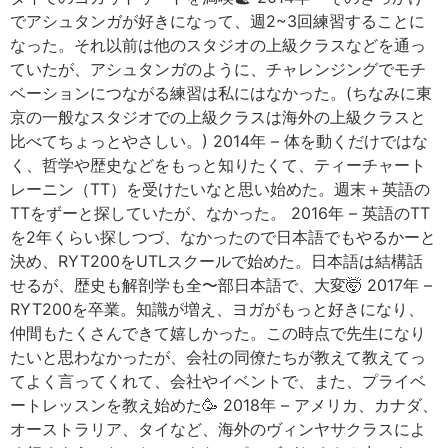
でアシュタンガが好きになって、週2~3回練習することに
なった。それ以前は他のスタジオの上級クラスなどを通っ
ていたが、アシュタンガのように、チャレンジングでモチ
ベーションにつながる練習は私にはなかった。(ちなみに東
京の一般なスタジオでの上級クラスは海外の上級クラスと
比べてちょっとやさしい。) 2014年 – 体を動くだけではな
く、哲学や歴史などをもっと知りたくて、ティーチャート
レーニン（TT）を受けたいなと思い始めた。週末＋英語の
TTをずーと探していたが、なかった。 2016年 – 英語のTT
を2年くらい探しつづ、なかったので日本語でもやるかーと
決め、RYT200をUTLスクールで始めた。日本語は結構話
せるが、歴史も解剖学も全〜部日本語で、大変🤯 2017年 –
RYT200を卒業。知識が増え、ヨガがもっと好きになり、
仲間もたくさんできて嬉しかった。この時点で先生になり
たいと思わなかったが、会社の同僚たちが教えて教えてっ
てよく言ってくれて、会社やイベントで、また、プライベ
ートレッスンを教え始めた🥳 2018年 – アメリカ、カナダ、
オーストラリア、タイなど、海外のヴィンヤサクラスによ