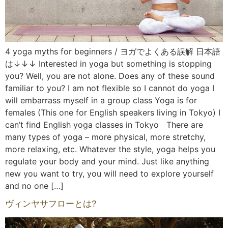
4 yoga myths for beginners / ヨガでよくある誤解 日本語
は↓↓↓ Interested in yoga but something is stopping
you? Well, you are not alone. Does any of these sound
familiar to you? I am not flexible so I cannot do yoga I
will embarrass myself in a group class Yoga is for
females (This one for English speakers living in Tokyo) I
can’t find English yoga classes in Tokyo There are
many types of yoga – more physical, more stretchy,
more relaxing, etc. Whatever the style, yoga helps you
regulate your body and your mind. Just like anything
new you want to try, you will need to explore yourself
and no one […]
ヴィンヤサフローとは?