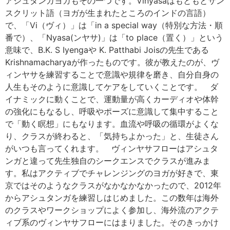
アシュタンガヨガもその一つです。Vinyasaはもともとサン
スクリット語（ヨガが生まれたところのインドの言語）
で、「Vi（ヴィ）」は「in a special way（特別な方法・順
番で）、「Nyasa(ンヤサ)」は「to place（置く）」という
意味で、B.K. S Iyengaや K. Patthabi Joisの先生である
Krishnamacharyaが作ったものです。彼が教えたのが、ヴ
ィンヤサを練習することで意識や規律を磨き、自分自身の
人生もそのように意識してケアをしていくことです。 ダ
イナミックに動くことで、運動量が高くカーディオや体幹
の強化にもなるし、呼吸やポーズに意識して集中すること
で「動く瞑想」にもなります。血流や呼吸の循環がよくな
り、クラスが終わると、「気持ちよかった」と、生徒さん
がいつも言ってくれます。 ヴィンヤサフローはアシュタ
ンガと違って先生独自のシークエンスでクラスが進みま
す。私はアクティブでチャレンジングのヨガが好きで、東
京ではそのようなクラスがなかなかなかったので、2012年
からアシュタンガを練習しはじめました。この数年は海外
のクラスやワークショップによく参加し、海外流のアクテ
ィブ系のヴィンヤサフローにはまりました。そのきっかけ