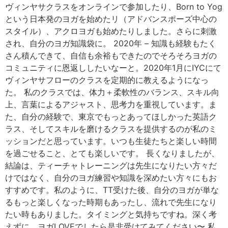
ヴィンヤサクラスをオンラインで参加したり、Born to Yog
という日本発のヨガを始めたリ（アドバンスポーズ中心の
スタイル）、アクロヨガも始めたりしました。さらに刺激
され、自分のヨガ知識袋に。 2020年 – 知識も経験もたく
さん積んできて、自信も余裕もできたのでそろそろヨガの
コミュニティに恩返ししたいなーと。2020年1月にIYCにて
ヴィンヤサフローのクラスを定期的に教えるようになっ
た。 私のクラスでは、体力＋柔軟性のバランス、スキル向
上、言葉によるアジャスト、思考力を重視しています。ま
た、自分の経験で、東京でもっとあってほしかった英語ク
ラス、そしてスキルを磨けるクラスを提供するのが私のミ
ッションだと思っています。いつも生徒たちと楽しい時間
を過ごせること、とても楽しいです。 長くなりましたが、
結論は、ティーチャトレーニングは先生になりたい方々だ
けではなく、自分のヨガ練習や知識を深めたい方々にもお
すすめです。私のように、TT受けた後、自分のヨガが単な
るもっと楽しくなった時期もあったし、流れで先生になり
たい時もありました。タイミングと気持ちですね。深く考
えずに、ヨガLOVEでしたら是非受けてみてください〜 私