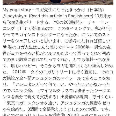
My yoga story – ヨガ先生になったきっかけ（日本語）
@joeytokyo (Read this article in English here) 10月末か
らTom先生がリードする、IYCの200時間テーチャートレー
ニング（TT）が始まるので、このタイミングで、私がどう
やってヨガインストラクターになったか、についてのスト
リーをシェアしたいと思います。ご参考になれれば嬉しい
❤️ 私のヨガ人生はこんな感じです↓↓ 2006年 – 男性の友
達がヨガをやると肌がツルツルだよって言ってくれて初め
てのヨガ教室に連れて行ってくれた。とても気持〜ちが良
く、肌もハッピー。そこからヨガを週2回くらい練習し始め
た。 2012年 – タイのヨガリトリートに行く直前に、そのヨ
ガ施設が全〜部アシュタンガのマイソールであることを知
り、「アシュタンガって何？」と、やったことがなかった
のでパニック😱。（マイソルクラスでは決まったシークエ
ンスを自分で覚えて実践する）出発前の3週間、毎日くらい
「東京ヨガ」スタジオを通い、アシュタンガの練習をゼロ
から始めた。3週間で全部覚えようとしたので大変。でも、
タイでのヨガリトリートを満喫🏖 2014年 – そのきっかけ