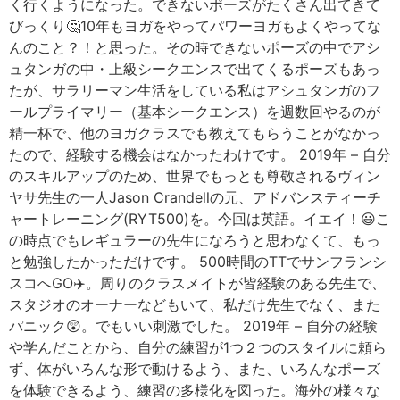
く行くようになった。できないポーズがたくさん出てきて
びっくり🤔10年もヨガをやってパワーヨガもよくやってな
んのこと？！と思った。その時できないポーズの中でアシ
ュタンガの中・上級シークエンスで出てくるポーズもあっ
たが、サラリーマン生活をしている私はアシュタンガのフ
ールプライマリー（基本シークエンス）を週数回やるのが
精一杯で、他のヨガクラスでも教えてもらうことがなかっ
たので、経験する機会はなかったわけです。 2019年 – 自分
のスキルアップのため、世界でもっとも尊敬されるヴィン
ヤサ先生の一人Jason Crandellの元、アドバンスティーチ
ャートレーニング(RYT500)を。今回は英語。イエイ！😃こ
の時点でもレギュラーの先生になろうと思わなくて、もっ
と勉強したかっただけです。 500時間のTTでサンフランシ
スコへGO✈️。周りのクラスメイトが皆経験のある先生で、
スタジオのオーナーなどもいて、私だけ先生でなく、また
パニック😲。でもいい刺激でした。 2019年 – 自分の経験
や学んだことから、自分の練習が1つ２つのスタイルに頼ら
ず、体がいろんな形で動けるよう、また、いろんなポーズ
を体験できるよう、練習の多様化を図った。海外の様々な